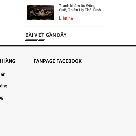
Tranh khảm ốc Đồng
Quê, Thiên Hạ Thái Bình
Liên hệ
BÀI VIẾT GẦN ĐÂY
H HÀNG
FANPAGE FACEBOOK
oán
hàng
ng
t