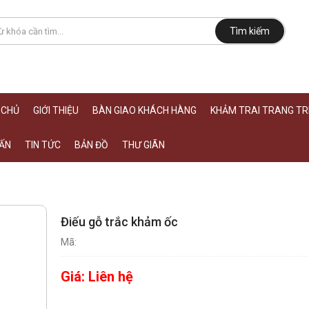
Tìm kiếm
 CHỦ
GIỚI THIỆU
BÀN GIAO KHÁCH HÀNG
KHẢM TRAI TRANG TRÍ
ẤN
TIN TỨC
BẢN ĐỒ
THƯ GIÃN
Điếu gỗ trắc khảm ốc
Mã:
Giá:
Liên hệ