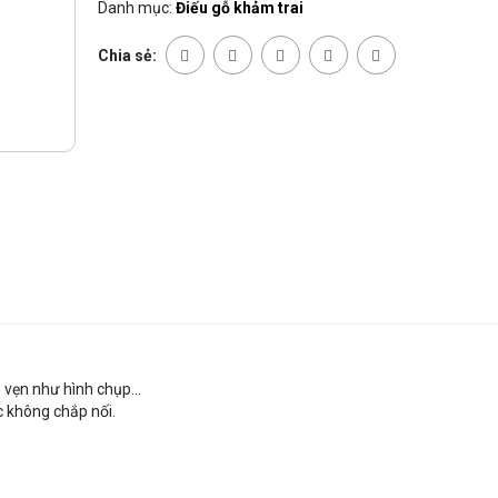
Danh mục:
Điếu gỗ khảm trai
Chia sẻ:
 vẹn như hình chụp...
c không chắp nối.