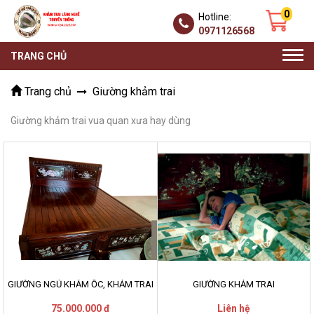
0
Hotline:
0971126568
Togg
TRANG CHỦ
navi
Trang chủ
Giường khảm trai
Giường khảm trai vua quan xưa hay dùng
GIƯỜNG NGỦ KHẢM ỐC, KHẢM TRAI
GIƯỜNG KHẢM TRAI
75.000.000 đ
Liên hệ