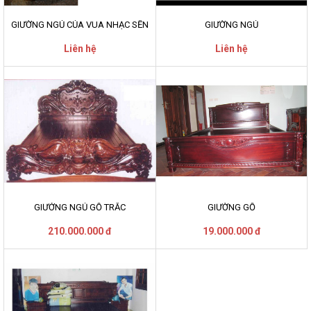
GIƯỜNG NGỦ CỦA VUA NHẠC SẾN
GIƯỜNG NGỦ
Liên hệ
Liên hệ
GIƯỞNG NGỦ GỖ TRẮC
GIƯỜNG GỖ
210.000.000 đ
19.000.000 đ