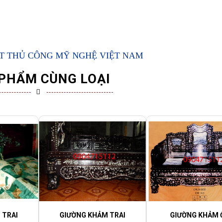
XUẤT THỦ CÔNG MỸ NGHỆ VIỆT NAM
PHẨM CÙNG LOẠI
 TRAI
GIƯỜNG KHẢM TRAI
GIƯỜNG KHẢM 