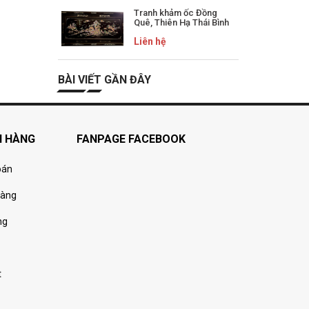
Tranh khảm ốc Đồng
Quê, Thiên Hạ Thái Bình
Liên hệ
BÀI VIẾT GẦN ĐÂY
H HÀNG
FANPAGE FACEBOOK
oán
hàng
ng
t