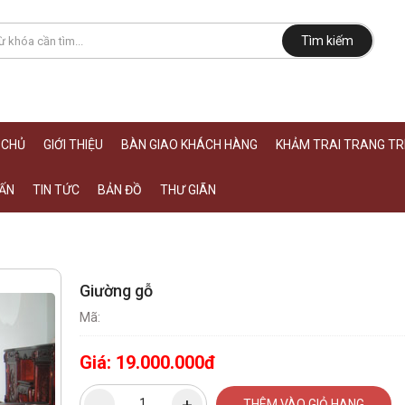
Tìm kiếm
 CHỦ
GIỚI THIỆU
BÀN GIAO KHÁCH HÀNG
KHẢM TRAI TRANG TRÍ
ẤN
TIN TỨC
BẢN ĐỒ
THƯ GIÃN
Giường gỗ
Mã:
Giá:
19.000.000đ
THÊM VÀO GIỎ HANG