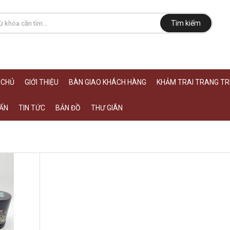
Tìm kiếm
 CHỦ
GIỚI THIỆU
BÀN GIAO KHÁCH HÀNG
KHẢM TRAI TRANG TRÍ
ẤN
TIN TỨC
BẢN ĐỒ
THƯ GIÃN