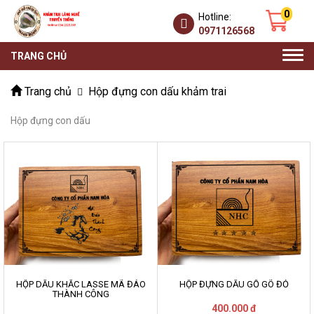
0
Hotline:
0971126568
Togg
TRANG CHỦ
navi
Trang chủ
Hộp đựng con dấu khảm trai
Hộp đựng con dấu
HỘP DẤU KHẮC LASSE MÃ ĐÁO
HỘP ĐỰNG DẤU GỖ GÕ ĐỎ
THÀNH CÔNG
400.000 đ