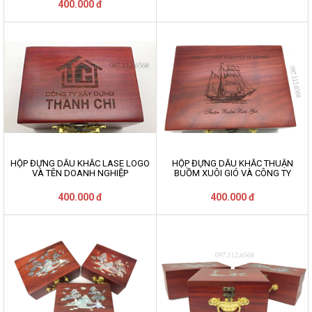
400.000 đ
HỘP ĐỰNG DẤU KHẮC LASE LOGO
HỘP ĐỰNG DẤU KHẮC THUẬN
VÀ TÊN DOANH NGHIỆP
BUỒM XUÔI GIÓ VÀ CÔNG TY
400.000 đ
400.000 đ