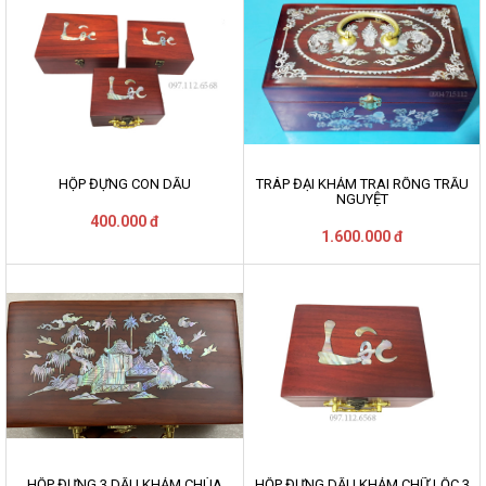
HỘP ĐỰNG CON DẤU
TRÁP ĐẠI KHẢM TRAI RỒNG TRẦU
NGUYỆT
400.000 đ
1.600.000 đ
HỘP ĐỰNG 3 DẤU KHẢM CHÙA
HỘP ĐỰNG DẤU KHẢM CHỮ LỘC 3