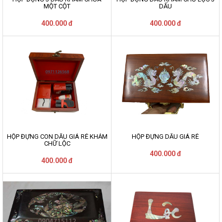
MỘT CỘT
DẤU
400.000 đ
400.000 đ
HỘP ĐỰNG CON DẤU GIÁ RẺ KHẢM
HỘP ĐỰNG DẤU GIÁ RẺ
CHỮ LỘC
400.000 đ
400.000 đ