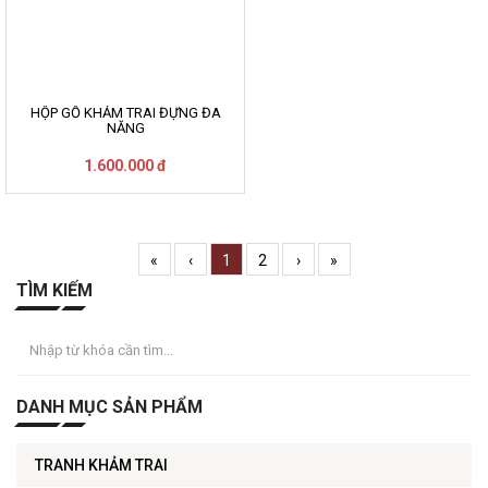
HỘP GỖ KHẢM TRAI ĐỰNG ĐA
NĂNG
1.600.000 đ
«
‹
1
2
›
»
TÌM KIẾM
DANH MỤC SẢN PHẨM
TRANH KHẢM TRAI