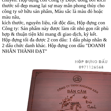
thước số đẹp mang lại sự may mắn phong thủy cho
công ty sở hữu sản phẩm, Màu sắc là màu đỏ hoặc
màu nâu,
kích thước, nguyên liệu, rất độc đáo, Hộp đựng con
Công ty: Sản phẩm này được làm rất nhỏ gọn rất phù
hợp & thuận tiện khi mang đi giao dịch, ký kết.
Hộp đựng tối đa được 2 con dấu: 1 dấu pháp nhân &
2 dấu chức danh khác. Hộp đựng con dấu "DOANH
NHÂN THÀNH ĐẠT"