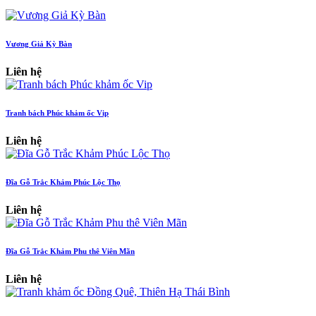
Vương Giả Kỳ Bàn
Liên hệ
Tranh bách Phúc khảm ốc Vip
Liên hệ
Đĩa Gỗ Trắc Khảm Phúc Lộc Thọ
Liên hệ
Đĩa Gỗ Trắc Khảm Phu thê Viên Mãn
Liên hệ