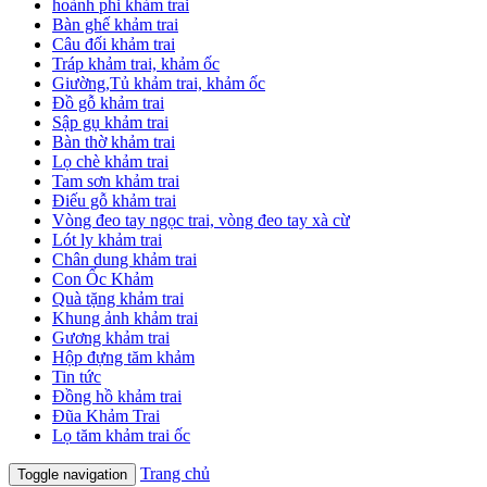
hoành phi khảm trai
Bàn ghế khảm trai
Câu đối khảm trai
Tráp khảm trai, khảm ốc
Giường,Tủ khảm trai, khảm ốc
Đồ gỗ khảm trai
Sập gụ khảm trai
Bàn thờ khảm trai
Lọ chè khảm trai
Tam sơn khảm trai
Điếu gỗ khảm trai
Vòng đeo tay ngọc trai, vòng đeo tay xà cừ
Lót ly khảm trai
Chân dung khảm trai
Con Ốc Khảm
Quà tặng khảm trai
Khung ảnh khảm trai
Gương khảm trai
Hộp đựng tăm khảm
Tin tức
Đồng hồ khảm trai
Đũa Khảm Trai
Lọ tăm khảm trai ốc
Trang chủ
Toggle navigation