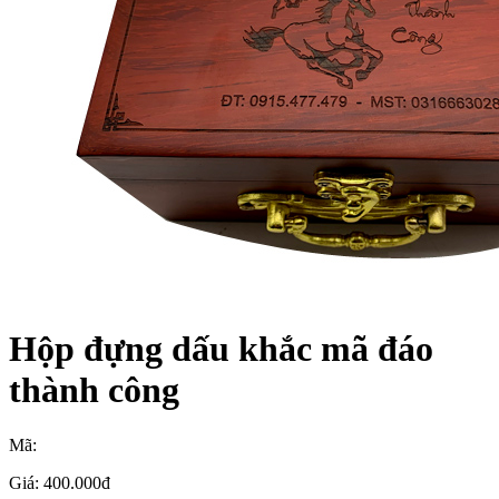
Hộp đựng dấu khắc mã đáo
thành công
Mã:
Giá:
400.000đ