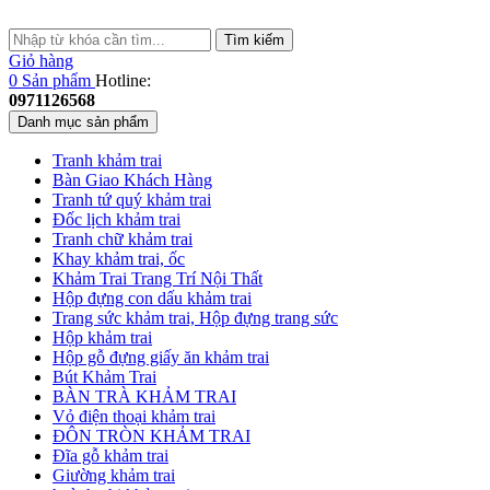
Tìm kiếm
Giỏ hàng
0
Sản phẩm
Hotline:
0971126568
Danh mục sản phẩm
Tranh khảm trai
Bàn Giao Khách Hàng
Tranh tứ quý khảm trai
Đốc lịch khảm trai
Tranh chữ khảm trai
Khay khảm trai, ốc
Khảm Trai Trang Trí Nội Thất
Hộp đựng con dấu khảm trai
Trang sức khảm trai, Hộp đựng trang sức
Hộp khảm trai
Hộp gỗ đựng giấy ăn khảm trai
Bút Khảm Trai
BÀN TRÀ KHẢM TRAI
Vỏ điện thoại khảm trai
ĐÔN TRÒN KHẢM TRAI
Đĩa gỗ khảm trai
Giường khảm trai