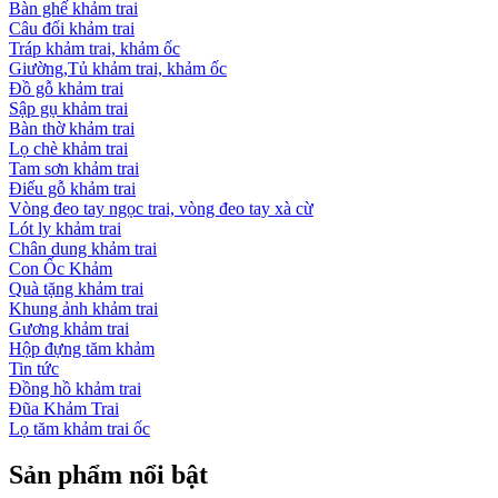
Bàn ghế khảm trai
Câu đối khảm trai
Tráp khảm trai, khảm ốc
Giường,Tủ khảm trai, khảm ốc
Đồ gỗ khảm trai
Sập gụ khảm trai
Bàn thờ khảm trai
Lọ chè khảm trai
Tam sơn khảm trai
Điếu gỗ khảm trai
Vòng đeo tay ngọc trai, vòng đeo tay xà cừ
Lót ly khảm trai
Chân dung khảm trai
Con Ốc Khảm
Quà tặng khảm trai
Khung ảnh khảm trai
Gương khảm trai
Hộp đựng tăm khảm
Tin tức
Đồng hồ khảm trai
Đũa Khảm Trai
Lọ tăm khảm trai ốc
Sản phẩm nổi bật