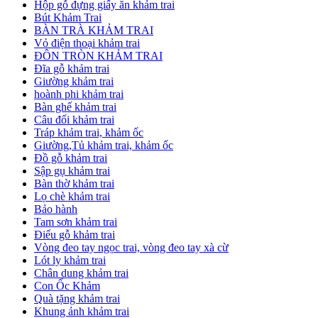
Hộp gỗ đựng giấy ăn khảm trai
Bút Khảm Trai
BÀN TRÀ KHẢM TRAI
Vỏ điện thoại khảm trai
ĐÔN TRÒN KHẢM TRAI
Đĩa gỗ khảm trai
Giường khảm trai
hoành phi khảm trai
Bàn ghế khảm trai
Câu đối khảm trai
Tráp khảm trai, khảm ốc
Giường,Tủ khảm trai, khảm ốc
Đồ gỗ khảm trai
Sập gụ khảm trai
Bàn thờ khảm trai
Lọ chè khảm trai
Bảo hành
Tam sơn khảm trai
Điếu gỗ khảm trai
Vòng đeo tay ngọc trai, vòng đeo tay xà cừ
Lót ly khảm trai
Chân dung khảm trai
Con Ốc Khảm
Quà tặng khảm trai
Khung ảnh khảm trai