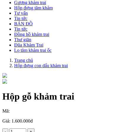
Gương khảm trai
Hộp đựng tăm khảm
Tư vấn
Tin tức
BẢN ĐỒ
Tin tức
Đồng hồ khảm trai
Thư giãn
Đũa Khảm Trai
Lọ tăm khảm trai ốc
Trang chủ
Hộp đựng con dấu khảm trai
Hộp gỗ khảm trai
Mã:
Giá:
1.600.000đ