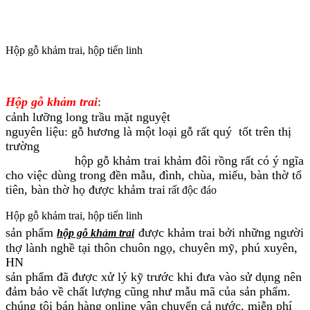
Hộp gỗ khảm trai, hộp tiến linh
Hộp gỗ khảm trai
:
cảnh lưỡng long trầu mặt nguyệt
nguyên liệu: gỗ hương là một loại gỗ rất quý tốt trên thị
trường
hộp gỗ khảm trai khảm đôi rồng rất có ý ngĩa
cho việc dùng trong đền mẫu, đình, chùa, miếu, bàn thờ tổ
tiên, bàn thờ họ được khảm trai
rất độc đáo
Hộp gỗ khảm trai, hộp tiến linh
sản phẩm
được khảm trai bởi những người
hộp gỗ khảm trai
thợ lành nghề tại thôn chuôn ngọ, chuyên mỹ, phú xuyên,
HN
sản phẩm đã được xử lý kỹ trước khi đưa vào sử dụng nên
đảm bảo về chất lượng cũng như mẫu mã của sản phẩm.
chúng tôi bán hàng online vận chuyển cả nước, miễn phí