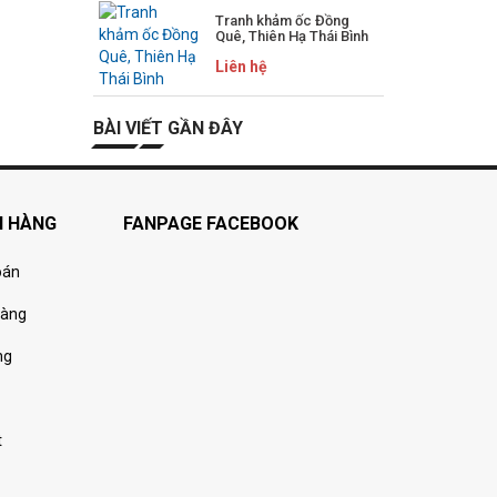
Tranh khảm ốc Đồng
Quê, Thiên Hạ Thái Bình
Liên hệ
BÀI VIẾT GẦN ĐÂY
H HÀNG
FANPAGE FACEBOOK
oán
hàng
ng
t