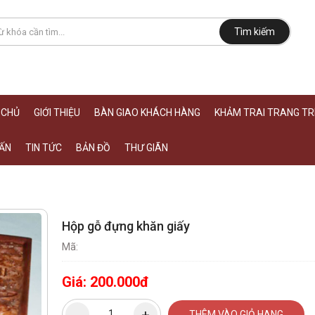
Tìm kiếm
 CHỦ
GIỚI THIỆU
BÀN GIAO KHÁCH HÀNG
KHẢM TRAI TRANG TRÍ
ẤN
TIN TỨC
BẢN ĐỒ
THƯ GIÃN
Hộp gỗ đựng khăn giấy
Mã:
Giá:
200.000đ
THÊM VÀO GIỎ HANG