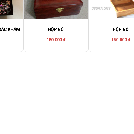
TRẮC KHẢM
HỘP GỖ
HỘP GỖ
180.000 đ
150.000 đ