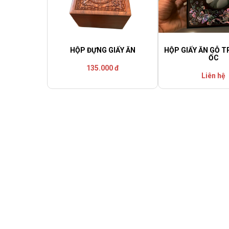
HỘP ĐỰNG GIẤY ĂN
HỘP GIẤY ĂN GỖ 
ỐC
135.000 đ
Liên hệ