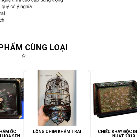
t quý có ý nghĩa
rai
ch
PHẨM CÙNG LOẠI
KHẢM ỐC
LỒNG CHIM KHẢM TRAI
CHIẾC KHAY ĐỘC Đ
 HOA SEN
NHẤT 2019