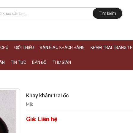
Tìm kiếm
 CHỦ
GIỚI THIỆU
BÀN GIAO KHÁCH HÀNG
KHẢM TRAI TRANG TRÍ
ẤN
TIN TỨC
BẢN ĐỒ
THƯ GIÃN
Khay khảm trai ốc
Mã:
Giá:
Liên hệ