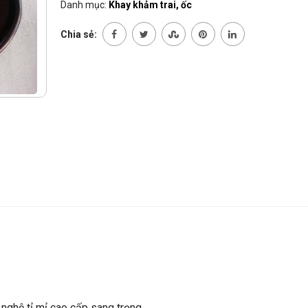
Danh mục:
Khay khảm trai, ốc
Chia sẻ:
nghệ tỉ mỉ cao cấp sang trọng