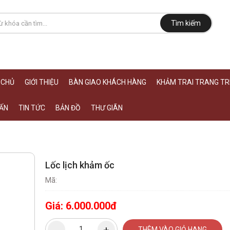
Tìm kiếm
 CHỦ
GIỚI THIỆU
BÀN GIAO KHÁCH HÀNG
KHẢM TRAI TRANG TRÍ
ẤN
TIN TỨC
BẢN ĐỒ
THƯ GIÃN
Lốc lịch khảm ốc
Mã:
Giá:
6.000.000đ
THÊM VÀO GIỎ HANG