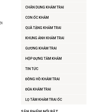
CHÂN DUNG KHẢM TRAI
CON ỐC KHẢM
ới
QUÀ TẶNG KHẢM TRAI
KHUNG ẢNH KHẢM TRAI
GƯƠNG KHẢM TRAI
HỘP ĐỰNG TĂM KHẢM
TIN TỨC
ĐỒNG HỒ KHẢM TRAI
ĐŨA KHẢM TRAI
LỌ TĂM KHẢM TRAI ỐC
SẢN PHẨM NỔI BẬT