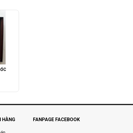
 ỐC
H HÀNG
FANPAGE FACEBOOK
oán