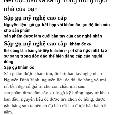
Nét độc đáo và sang trọng trong ngôi
nhà của bạn
Sập gụ mỹ nghệ cao cấp
Nguy
ên li
ệu :
g
ỗ g
ụ
k
ết h
ợp v
ới kh
ảm
ốc
t
ạo
đ
ộ tinh s
ảo
cho s
ản ph
ẩm
s
ản ph
ẩm
đ
ư
ợc l
àm d
ư
ới b
àn tay c
ủa c
ác ngh
ệ nh
ân
Sập gụ mỹ nghệ cao cấp
khảm ốc
c
ó
í cho ng
ôi nh
à t
ạo
th
ể
d
ùng
l
àm
b
àn gh
ế ti
ếp kh
ách
trang tr
s
ự sang tr
ọng
đ
ộc
đ
áo
th
ể hi
ện
đ
ẳng c
ấp
c
ủa ng
ư
ời
d
ùng.
Sập gụ khảm ốc
Sản phẩm được khảm trai, ốc bởi bàn tay nghệ nhân
Nguyễn Đình Vinh, nguyên liệu ốc đỏ, ốc hồng vỏ trai
rất bền đẹp có giá trị cho con cháu mai sau.
sản phẩm được tẩm sấy xử lý gỗ kỹ lưỡng ngay từ khâu
ban đầu, nguyên liệu ốc được lựa chọn ốc hồng, được
gắn bằng sơn ta nên có độ bền rất lâu được bảo hành 5
năm.