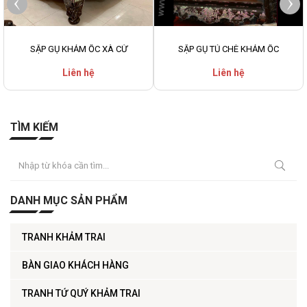
SẬP GỤ KHẢM ỐC XÀ CỪ
SẬP GỤ TỦ CHÈ KHẢM ỐC
Liên hệ
Liên hệ
TÌM KIẾM
DANH MỤC SẢN PHẨM
TRANH KHẢM TRAI
BÀN GIAO KHÁCH HÀNG
TRANH TỨ QUÝ KHẢM TRAI