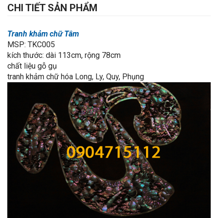
CHI TIẾT SẢN PHẨM
Tranh khảm chữ Tâm
MSP: TKC005
kích thước: dài 113cm, rộng 78cm
chất liệu gỗ gụ
tranh khảm chữ hóa Long, Ly, Quy, Phụng