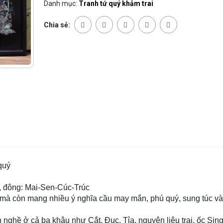
Danh mục:
Tranh tứ quý khảm trai
Chia sẻ:
 quý
u, đông: Mai-Sen-Cúc-Trúc
rí mà còn mang nhiều ý nghĩa cầu may mắn, phú quý, sung túc v
nghề ở cả ba khâu như Cắt, Đục, Tỉa, nguyên liệu trai, ốc Sin