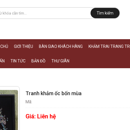
Tìm kiếm
 CHỦ
GIỚI THIỆU
BÀN GIAO KHÁCH HÀNG
KHẢM TRAI TRANG TRÍ
ẤN
TIN TỨC
BẢN ĐỒ
THƯ GIÃN
Tranh khảm ốc bốn mùa
Mã:
Giá:
Liên hệ