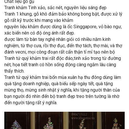
Chất liệu gỗ gụ
Tranh khảm Tinh xảo, sắc nét, nguyên liệu sáng đẹp
Tranh 1 khung, gỗ khô đảm bảo không bong bật, được xử lý
gỗ rất kỹ trước khi mang vào khảm
nguyên liệu khảm được dùng là ốc Singgapore, vỏ bào ngư,
xác biển nên có độ óng ánh rất đẹp.
được làm từ bàn tay nghệ nhân giỏi có nhiều năm kinh
nghiệm, từ thợ cưa, rồi thợ đục, đến thợ tách, thợ mài, và thợ
đánh vecni, mọi công đoạn rất cẩn thận tỉ mỉ tạo nên bộ
Tranh tứ quý khảm trai rất độc đáo,tinh xảo trong từ đường
nét, họa tiết tranh có hồn sống động càng ngắm lâu càng
thấy thích.
Tranh tứ quý khảm trai bốn mùa xuân hạ thu đông dùng làm
quà tặng doanh nghiệp, quà biếu sếp ngày tết, quà tặng
mừng thọ, mừng sinh nhật ý nghĩa, khi tặng người thân của
bạn người đó nhìn đến bộ tranh đẹp treo trên tường là nhờ
đến người tặng rất ý nghĩa.