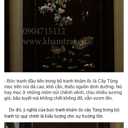
- Bức tranh đầu tiên trong bộ tranh khảm ốc là Cây Tùng
mọc trên núi đá cao, khô cằn, thiếu nguồn dinh dưỡng. Nó
hay mọc ở những mỏm núi chênh vênh, chịu nhiều sương
gió, bão tuyết mà không chết không đổ, vẫn vươn lên.
Do đó, ý nghĩa của bức tranh khảm ốc cây Tùng trong bộ
tranh tứ quý chính là biểu tượng cho sự trường tồn.