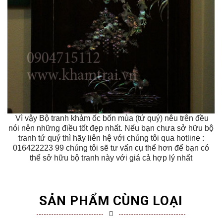
Vì vậy Bộ tranh khảm ốc bốn mùa (tứ quý) nêu trên đều
nói nên những điều tốt đẹp nhất. Nếu bạn chưa sở hữu bộ
tranh tứ quý thì hãy liên hệ với chúng tôi qua hotline :
016422223 99 chúng tôi sẽ tư vấn cụ thể hơn để bạn có
thể sở hữu bộ tranh này với giá cả hợp lý nhất
SẢN PHẨM CÙNG LOẠI