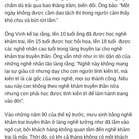
chấm dù trải qua bao thăng trầm, biến đổi. Ông bảo: “Một
ngày không được cầm dao tách thì trong người cảm thấy
khó chịu và bứt rứt lắm.”
Ông Vinh kể lại rằng, lên 10 tuổi ông đã được học nghề
khảm trai, lên 15 tuổi được học hội họa, lên 18 tuổi được
các nghệ nhân cao tuổi trong làng truyền lại cho nghề
khảm trai truyền thần. Ông vẫn nhớ như in lời dặn dò của
những nghệ nhân lão làng rằng: “Nghề này không mang
lại sự giàu có nhưng dạy cho con người tính kiên trì, mà
kiên trì là cái gốc của mọi nghề, mọi sự thành công. Nếu
sau này con không theo nghề khảm truyền thần nữa
nhưng con phải học được tính kiên trì để làm hành trang
vào đời”.
Vào những năm 90 của thế kỷ trước, mưu sinh bằng nghề
khảm trai truyền thần ở làng nghề tưởng như đã lâm vào
ngõ cụt, bởi khách hàng không quan tâm đến nghề khảm
trai là mấy. Thời đó, có khi cả tháng không có một khách