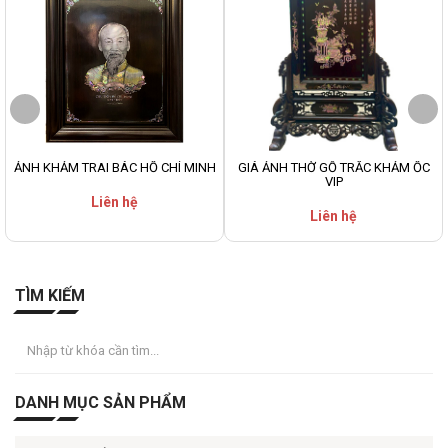
ẢNH KHẢM TRAI BÁC HỒ CHÍ MINH
GIÁ ẢNH THỜ GỖ TRẮC KHẢM ỐC
VIP
Liên hệ
Liên hệ
TÌM KIẾM
DANH MỤC SẢN PHẨM