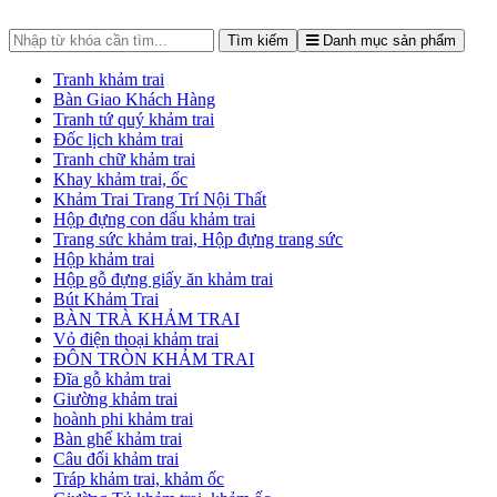
Tìm kiếm
Danh mục sản phẩm
Tranh khảm trai
Bàn Giao Khách Hàng
Tranh tứ quý khảm trai
Đốc lịch khảm trai
Tranh chữ khảm trai
Khay khảm trai, ốc
Khảm Trai Trang Trí Nội Thất
Hộp đựng con dấu khảm trai
Trang sức khảm trai, Hộp đựng trang sức
Hộp khảm trai
Hộp gỗ đựng giấy ăn khảm trai
Bút Khảm Trai
BÀN TRÀ KHẢM TRAI
Vỏ điện thoại khảm trai
ĐÔN TRÒN KHẢM TRAI
Đĩa gỗ khảm trai
Giường khảm trai
hoành phi khảm trai
Bàn ghế khảm trai
Câu đối khảm trai
Tráp khảm trai, khảm ốc