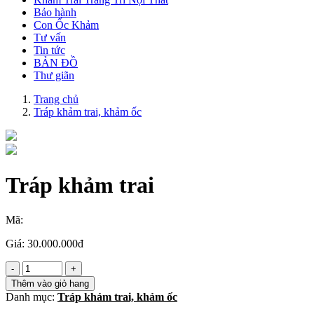
Bảo hành
Con Ốc Khảm
Tư vấn
Tin tức
BẢN ĐỒ
Thư giãn
Trang chủ
Tráp khảm trai, khảm ốc
Tráp khảm trai
Mã:
Giá:
30.000.000đ
Thêm vào giỏ hang
Danh mục:
Tráp khảm trai, khảm ốc