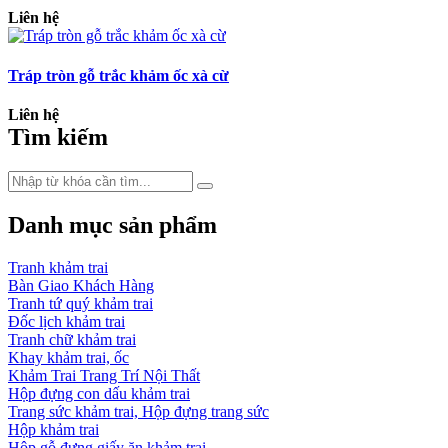
Liên hệ
Tráp tròn gỗ trắc khảm ốc xà cừ
Liên hệ
Tìm kiếm
Danh mục sản phẩm
Tranh khảm trai
Bàn Giao Khách Hàng
Tranh tứ quý khảm trai
Đốc lịch khảm trai
Tranh chữ khảm trai
Khay khảm trai, ốc
Khảm Trai Trang Trí Nội Thất
Hộp đựng con dấu khảm trai
Trang sức khảm trai, Hộp đựng trang sức
Hộp khảm trai
Hộp gỗ đựng giấy ăn khảm trai