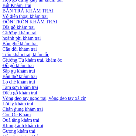
Bút Khảm Trai
BÀN TRÀ KHẢM TRAI
Vỏ điện thoại khảm trai
ĐÔN TRÒN KHẢM TRAI
Đĩa gỗ khảm trai
Giường khảm trai
hoành phi khảm trai
Bàn ghế khảm trai
Câu đối khảm trai
Tráp khảm trai, khảm ốc
Giường,Tủ khảm trai, khảm ốc
Đồ gỗ khảm trai
Sập gụ khảm trai
Bàn thờ khảm trai
Lọ chè khảm trai
Tam sơn khảm trai
Điếu gỗ khảm trai
Vòng đeo tay ngọc trai, vòng đeo tay xà cừ
Lót ly khảm trai
Chân dung khảm trai
Con Ốc Khảm
Quà tặng khảm trai
Khung ảnh khảm trai
Gương khảm trai