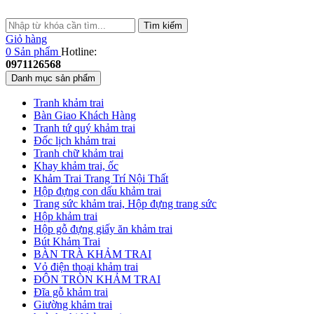
Tìm kiếm
Giỏ hàng
0
Sản phẩm
Hotline:
0971126568
Danh mục sản phẩm
Tranh khảm trai
Bàn Giao Khách Hàng
Tranh tứ quý khảm trai
Đốc lịch khảm trai
Tranh chữ khảm trai
Khay khảm trai, ốc
Khảm Trai Trang Trí Nội Thất
Hộp đựng con dấu khảm trai
Trang sức khảm trai, Hộp đựng trang sức
Hộp khảm trai
Hộp gỗ đựng giấy ăn khảm trai
Bút Khảm Trai
BÀN TRÀ KHẢM TRAI
Vỏ điện thoại khảm trai
ĐÔN TRÒN KHẢM TRAI
Đĩa gỗ khảm trai
Giường khảm trai