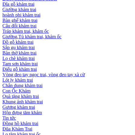
Đĩa gỗ khảm trai
Giường khảm trai
hoành phi khảm trai
Bàn ghế khảm trai
Câu đối khảm trai
Tráp khảm trai, khảm ốc
Giường,Tủ khảm trai, khảm ốc
Đồ gỗ khảm trai
Sập gụ khảm trai
Bàn thờ khảm trai
Lọ chè khảm trai
Tam sơn khảm trai
Điếu gỗ khảm trai
Vòng đeo tay ngọc trai, vòng đeo tay xà cừ
Lót ly khảm trai
Chân dung khảm trai
Con Ốc Khảm
Quà tặng khảm trai
Khung ảnh khảm trai
Gương khảm trai
Hộp đựng tăm khảm
Tin tức
Đồng hồ khảm trai
Đũa Khảm Trai
Lọ tăm khảm trai ốc