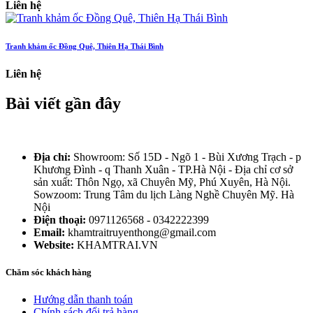
Liên hệ
Tranh khảm ốc Đồng Quê, Thiên Hạ Thái Bình
Liên hệ
Bài viết gần đây
Địa chỉ:
Showroom: Số 15D - Ngõ 1 - Bùi Xương Trạch - p
Khương Đình - q Thanh Xuân - TP.Hà Nội - Địa chỉ cơ sở
sản xuất: Thôn Ngọ, xã Chuyên Mỹ, Phú Xuyên, Hà Nội.
Sowzoom: Trung Tâm du lịch Làng Nghề Chuyên Mỹ. Hà
Nội
Điện thoại:
0971126568 - 0342222399
Email:
khamtraitruyenthong@gmail.com
Website:
KHAMTRAI.VN
Chăm sóc khách hàng
Hướng dẫn thanh toán
Chính sách đổi trả hàng