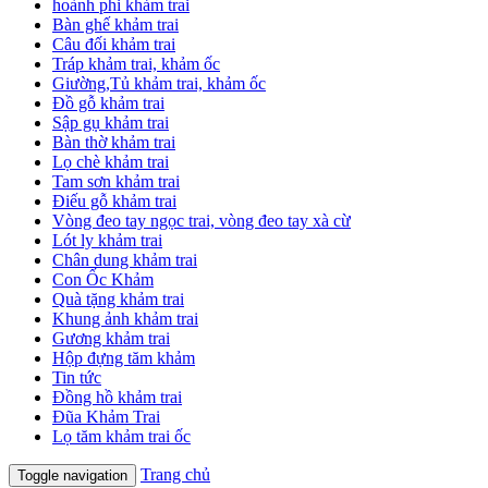
hoành phi khảm trai
Bàn ghế khảm trai
Câu đối khảm trai
Tráp khảm trai, khảm ốc
Giường,Tủ khảm trai, khảm ốc
Đồ gỗ khảm trai
Sập gụ khảm trai
Bàn thờ khảm trai
Lọ chè khảm trai
Tam sơn khảm trai
Điếu gỗ khảm trai
Vòng đeo tay ngọc trai, vòng đeo tay xà cừ
Lót ly khảm trai
Chân dung khảm trai
Con Ốc Khảm
Quà tặng khảm trai
Khung ảnh khảm trai
Gương khảm trai
Hộp đựng tăm khảm
Tin tức
Đồng hồ khảm trai
Đũa Khảm Trai
Lọ tăm khảm trai ốc
Trang chủ
Toggle navigation