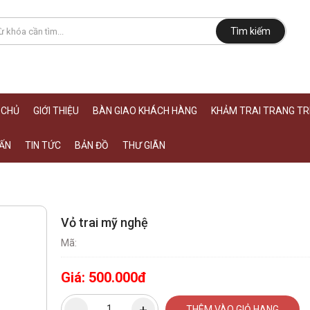
Tìm kiếm
 CHỦ
GIỚI THIỆU
BÀN GIAO KHÁCH HÀNG
KHẢM TRAI TRANG TRÍ
ẤN
TIN TỨC
BẢN ĐỒ
THƯ GIÃN
Vỏ trai mỹ nghệ
Mã:
Giá:
500.000đ
THÊM VÀO GIỎ HANG