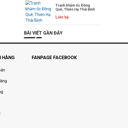
Tranh khảm ốc Đồng
Quê, Thiên Hạ Thái Bình
Liên hệ
BÀI VIẾT GẦN ĐÂY
H HÀNG
FANPAGE FACEBOOK
oán
hàng
ng
t