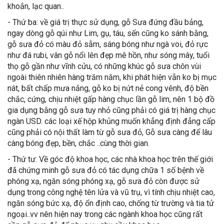
khoắn, lạc quan..
- Thứ ba: về giá trị thực sử dụng, gỗ Sưa đứng đầu bảng,
ngay dòng gỗ qúi như Lim, gụ, táu, sến cũng ko sánh bằng,
gỗ sưa đỏ có màu đỏ sẫm, sáng bóng như ngà voi, đỏ rực
như đá rubi, vân gỗ nổi lên đẹp mê hồn, như sóng mây, tuổi
thọ gỗ gần như vĩnh cửu, có những khúc gỗ sưa chôn vùi
ngoài thiên nhiên hàng trăm năm, khi phát hiện vẫn ko bị mục
nát, bất chấp mưa nắng, gỗ ko bị nứt nẻ cong vênh, độ bền
chắc, cứng, chịu nhiệt gấp hàng chục lần gỗ lim, nên 1 bộ đồ
gia dụng bằng gỗ sưa tuy nhỏ cũng phải có giá trị hàng chục
ngàn USD. các loại xế hộp khủng muốn khẳng định đẳng cấp
cũng phải có nội thất làm từ gỗ sưa đỏ, Gỗ sưa càng để lâu
càng bóng đẹp, bền, chắc ..cùng thời gian.
- Thứ tư: Về góc độ khoa học, các nhà khoa học trên thế giới
đã chứng minh gỗ sưa đỏ có tác dụng chữa 1 số bệnh về
phóng xạ, ngăn sóng phóng xạ, gỗ sưa đỏ còn được sử
dụng trong công nghệ tên lửa và vũ trụ, vì tính chịu nhiệt cao,
ngăn sóng bức xạ, độ ổn định cao, chống từ trường và tia tử
ngoại..vv nên hiện nay trong các ngành khoa học cũng rất