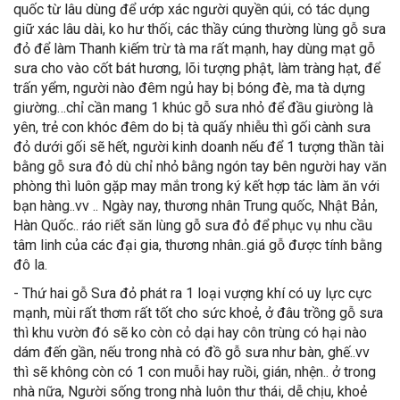
quốc từ lâu dùng để ướp xác người quyền qúi, có tác dụng
giữ xác lâu dài, ko hư thối, các thầy cúng thường lùng gỗ sưa
đỏ để làm Thanh kiếm trừ tà ma rất mạnh, hay dùng mạt gỗ
sưa cho vào cốt bát hương, lõi tượng phật, làm tràng hạt, để
trấn yểm, người nào đêm ngủ hay bị bóng đè, ma tà dựng
giường…chỉ cần mang 1 khúc gỗ sưa nhỏ để đầu giưòng là
yên, trẻ con khóc đêm do bị tà quấy nhiễu thì gối cành sưa
đỏ dưới gối sẽ hết, người kinh doanh nếu để 1 tượng thần tài
bằng gỗ sưa đỏ dù chỉ nhỏ bằng ngón tay bên người hay văn
phòng thì luôn gặp may mắn trong ký kết hợp tác làm ăn với
bạn hàng..vv .. Ngày nay, thương nhân Trung quốc, Nhật Bản,
Hàn Quốc.. ráo riết săn lùng gỗ sưa đỏ để phục vụ nhu cầu
tâm linh của các đại gia, thương nhân..giá gỗ được tính bằng
đô la.
- Thứ hai gỗ Sưa đỏ phát ra 1 loại vượng khí có uy lực cực
mạnh, mùi rất thơm rất tốt cho sức khoẻ, ở đâu trồng gỗ sưa
thì khu vườn đó sẽ ko còn cỏ dại hay côn trùng có hại nào
dám đến gần, nếu trong nhà có đồ gỗ sưa như bàn, ghế..vv
thì sẽ không còn có 1 con muỗi hay ruồi, gián, nhện.. ở trong
nhà nữa, Người sống trong nhà luôn thư thái, dễ chịu, khoẻ