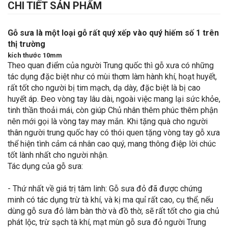
CHI TIẾT SẢN PHẨM
Gỗ sưa là một loại gỗ rất quý xếp vào quý hiếm số 1 trên
thị trường
kích thước 10mm
Theo quan điểm của người Trung quốc thì gỗ xưa có những
tác dụng đặc biệt như có mùi thơm làm hành khí, hoạt huyết,
rất tốt cho người bị tim mạch, dạ dày, đặc biệt là bị cao
huyết áp. Đeo vòng tay lâu dài, ngoài việc mang lại sức khỏe,
tinh thần thoải mái, còn giúp Chủ nhân thêm phúc thêm phận
nên mới gọi là vòng tay may mắn. Khi tặng quà cho người
thân người trung quốc hay có thói quen tặng vòng tay gỗ xưa
thể hiện tình cảm cá nhân cao quý, mang thông điệp lời chúc
tốt lành nhất cho người nhận.
Tác dụng của gỗ sưa:
- Thứ nhất về giá trị tâm linh: Gỗ sưa đỏ đã được chứng
minh có tác dụng trừ tà khí, và kị ma quỉ rất cao, cụ thể, nếu
dùng gỗ sưa đỏ làm bàn thờ và đồ thờ, sẽ rất tốt cho gia chủ
phát lộc, trừ sạch tà khí, mạt mùn gỗ sưa đỏ người Trung