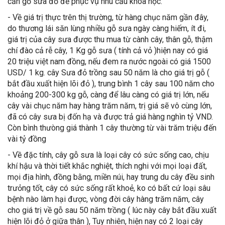
cần gỗ sưa đỏ để phục vụ nhu cầu khoa học.
- Về giá trị thực trên thị trường, từ hàng chục năm gần đây,
do thương lái săn lùng nhiều gỗ sưa ngày càng hiếm, ít đi,
giá trị của cây sưa được thu mua từ cành cây, thân gỗ, thậm
chí đào cả rễ cây, 1 Kg gỗ sưa ( tính cả vỏ )hiện nay có giá
20 triệu việt nam đồng, nếu đem ra nước ngoài có giá 1500
USD/ 1 kg. cây Sưa đỏ trồng sau 50 năm là cho giá trị gỗ (
bắt đầu xuất hiện lõi đỏ ), trung bình 1 cây sau 100 năm cho
khoảng 200-300 kg gỗ, càng để lâu càng có giá trị lớn, nếu
cây vài chục năm hay hàng trăm năm, trị giá sẽ vô cùng lớn,
đã có cây sưa bị đốn hạ và được trả giá hàng nghìn tỷ VND.
Còn bình thưòng giá thành 1 cây thường từ vài trăm triệu đến
vài tỷ đồng
- Về đặc tính, cây gỗ sưa là loại cây có sức sống cao, chịu
khí hậu và thời tiết khắc nghiệt, thích nghi với mọi loại đất,
mọi địa hình, đồng bằng, miền núi, hay trung du cây đều sinh
trưỏng tốt, cây có sức sống rất khoẻ, ko có bất cứ loại sâu
bệnh nào làm hại được, vòng đời cây hàng trăm năm, cây
cho giá trị về gỗ sau 50 năm trồng ( lúc này cây bắt đầu xuất
hiện lõi đỏ ở giữa thân ), Tuy nhiên, hiện nay có 2 loại cây