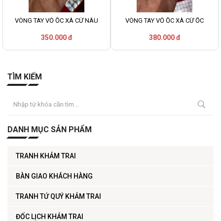
VÒNG TAY VỎ ỐC XÀ CỪ NÂU
VÒNG TAY VỎ ỐC XÀ CỪ ỐC
350.000 đ
380.000 đ
TÌM KIẾM
DANH MỤC SẢN PHẨM
TRANH KHẢM TRAI
BÀN GIAO KHÁCH HÀNG
TRANH TỨ QUÝ KHẢM TRAI
ĐỐC LỊCH KHẢM TRAI