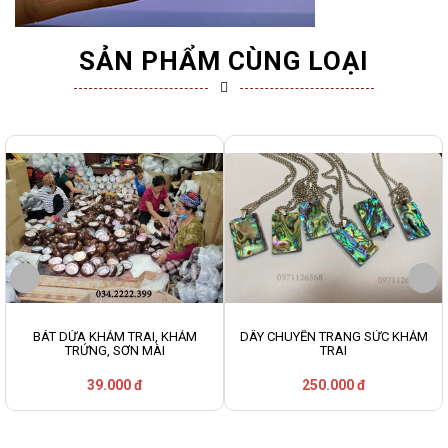
SẢN PHẨM CÙNG LOẠI
BÁT DỪA KHẢM TRAI, KHẢM
DÂY CHUYỀN TRANG SỨC KHẢM
TRỨNG, SƠN MÀI
TRAI
39.000 đ
250.000 đ