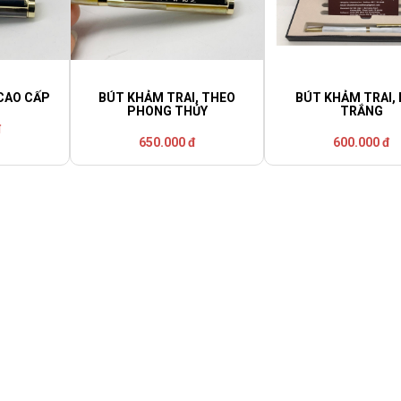
CAO CẤP
BÚT KHẢM TRAI, THEO
BÚT KHẢM TRAI,
PHONG THỦY
TRẮNG
đ
650.000 đ
600.000 đ