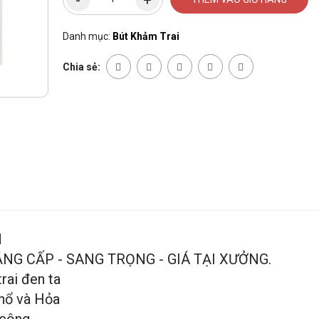
Danh mục:
Bút Khảm Trai
Chia sẻ:
M
NG CẤP - SANG TRỌNG - GIÁ TẠI XƯỞNG.
rai đen ta
hổ và Hỏa