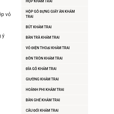
HỘP KHẢM TRAI
HỘP GỖ ĐỰNG GIẤY ĂN KHẢM
ép vỏ
TRAI
.
BÚT KHẢM TRAI
 ý
BÀN TRÀ KHẢM TRAI
VỎ ĐIỆN THOẠI KHẢM TRAI
ĐÔN TRÒN KHẢM TRAI
ĐĨA GỖ KHẢM TRAI
GIƯỜNG KHẢM TRAI
HOÀNH PHI KHẢM TRAI
BÀN GHẾ KHẢM TRAI
CÂU ĐỐI KHẢM TRAI