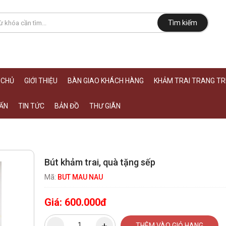
Tìm kiếm
 CHỦ
GIỚI THIỆU
BÀN GIAO KHÁCH HÀNG
KHẢM TRAI TRANG TRÍ
ẤN
TIN TỨC
BẢN ĐỒ
THƯ GIÃN
Bút khảm trai, quà tặng sếp
Mã:
BUT MAU NAU
Giá:
600.000đ
THÊM VÀO GIỎ HANG