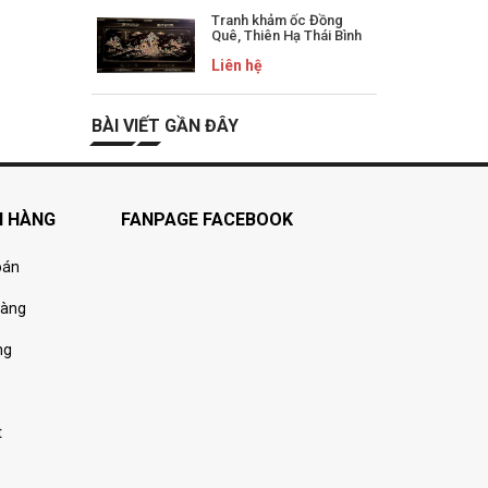
Tranh khảm ốc Đồng
Quê, Thiên Hạ Thái Bình
Liên hệ
BÀI VIẾT GẦN ĐÂY
H HÀNG
FANPAGE FACEBOOK
oán
hàng
ng
t