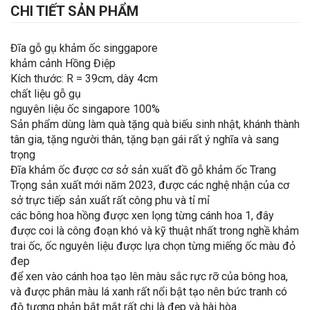
CHI TIẾT SẢN PHẨM
Đĩa gỗ gụ khảm ốc singgapore
khảm cảnh Hồng Điệp
Kích thước: R = 39cm, dày 4cm
chất liệu gỗ gụ
nguyên liệu ốc singapore 100%
Sản phẩm dùng làm quà tặng quà biếu sinh nhật, khánh thành
tân gia, tặng người thân, tặng bạn gái rất ý nghĩa và sang
trọng
Đĩa khảm ốc được cơ sở sản xuất đồ gỗ khảm ốc Trang
Trọng sản xuất mới năm 2023, được các nghệ nhận của cơ
sở trực tiếp sản xuất rất công phu và tỉ mỉ
các bông hoa hồng được xen lọng từng cánh hoa 1, đây
được coi là công đoạn khó và kỹ thuật nhất trong nghề khảm
trai ốc, ốc nguyên liệu được lựa chọn từng miếng ốc màu đỏ
đep
để xen vào cánh hoa tạo lên màu sắc rực rỡ của bông hoa,
và được phân màu lá xanh rất nổi bật tạo nên bức tranh có
độ tương phản bắt mắt rất chi là đẹp và hài hòa