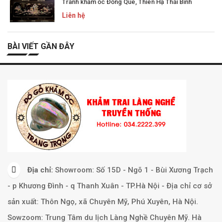
Tranh khảm ốc Đồng Quê, Thiên Hạ Thái Bình
Liên hệ
BÀI VIẾT GẦN ĐÂY
Địa chỉ:
Showroom: Số 15D - Ngõ 1 - Bùi Xương Trạch
- p Khương Đình - q Thanh Xuân - TP.Hà Nội - Địa chỉ cơ sở
sản xuất: Thôn Ngọ, xã Chuyên Mỹ, Phú Xuyên, Hà Nội.
Sowzoom: Trung Tâm du lịch Làng Nghề Chuyên Mỹ. Hà