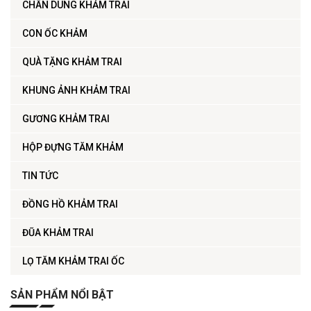
CHÂN DUNG KHẢM TRAI
CON ỐC KHẢM
QUÀ TẶNG KHẢM TRAI
KHUNG ẢNH KHẢM TRAI
GƯƠNG KHẢM TRAI
HỘP ĐỰNG TĂM KHẢM
TIN TỨC
ĐỒNG HỒ KHẢM TRAI
ĐŨA KHẢM TRAI
LỌ TĂM KHẢM TRAI ỐC
SẢN PHẨM NỔI BẬT