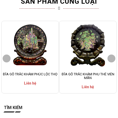
SẢN PHẨM CÙNG LOẠI
ĐĨA GỖ TRẮC KHẢM PHÚC LỘC THỌ
ĐĨA GỖ TRẮC KHẢM PHU THÊ VIÊN
MÃN
Liên hệ
Liên hệ
TÌM KIẾM