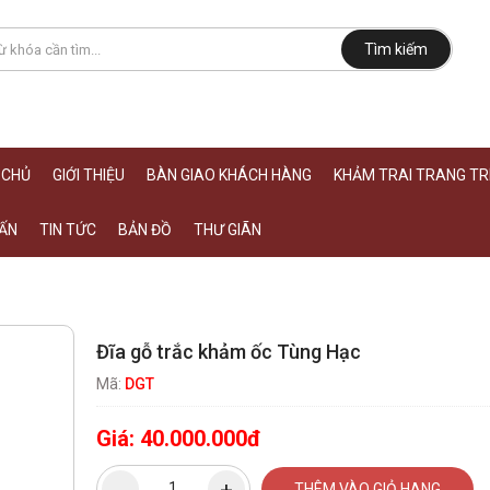
Tìm kiếm
 CHỦ
GIỚI THIỆU
BÀN GIAO KHÁCH HÀNG
KHẢM TRAI TRANG TRÍ
ẤN
TIN TỨC
BẢN ĐỒ
THƯ GIÃN
Đĩa gỗ trắc khảm ốc Tùng Hạc
Mã:
DGT
Giá:
40.000.000đ
THÊM VÀO GIỎ HANG