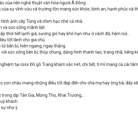
 sắc của nền nghệ thuật văn hóa người Á Đông
ng của sự vĩnh cửu và trường tồn mang sức khỏe, bình an, hạnh phúc và t
ề hình ảnh cây Tùng và chim hạc nhé cả nhà.
h và sức sống mãnh liệt.
hấp thời tiết lạnh giá, sương gió hay khô hạn như ở vách đá, hẻm núi…
điều tốt lành cho gia chủ.
tử bền bỉ, hiên ngang, ngay thẳng.
im với sức sống bền bỉ, thủy chung, dáng hình thanh tao, trang nhã, tiếng 
hiệm tại cssx Đồ gỗ Trang khảm sắc nét, chi tiết, tỉ mỉ mang cả cái tâ
 bậc con cháu mang những điều tốt đẹp đến cho cha mẹ hay ông bà, đây s
 trong dịp Tân Gia, Mừng Thọ, Khai Trương,…
quý khách.
 sự như ý