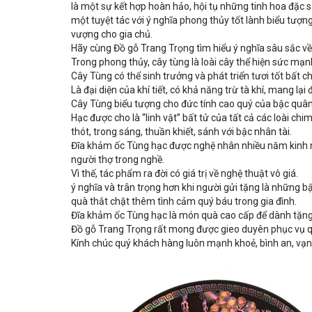
là một sự kết hợp hoàn hảo, hội tụ những tinh hoa đặc
một tuyệt tác với ý nghĩa phong thủy tốt lành biểu tượ
vượng cho gia chủ.
Hãy cùng Đồ gỗ Trang Trọng tìm hiểu ý nghĩa sâu sắc v
Trong phong thủy, cây tùng là loài cây thể hiện sức mạn
Cây Tùng có thể sinh trưởng và phát triển tươi tốt bất c
Là đại diện của khí tiết, có khả năng trừ tà khí, mang lại 
Cây Tùng biểu tượng cho đức tính cao quý của bậc quân 
Hạc được cho là “linh vật” bất tử của tất cả các loài ch
thót, trong sáng, thuần khiết, sánh với bậc nhân tài.
Đĩa khảm ốc Tùng hạc được nghệ nhân nhiều năm kinh ng
người thợ trong nghề.
Vì thế, tác phẩm ra đời có giá trị về nghệ thuật vô giá.
ý nghĩa và trân trọng hơn khi người gửi tặng là những
quà thắt chặt thêm tình cảm quý báu trong gia đình.
Đĩa khảm ốc Tùng hạc là món quà cao cấp để dành tặng
Đồ gỗ Trang Trọng rất mong được gieo duyên phục vụ 
Kính chúc quý khách hàng luôn mạnh khoẻ, bình an, vạn