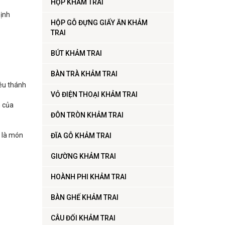
HỘP KHẢM TRAI
hịnh
HỘP GỖ ĐỰNG GIẤY ĂN KHẢM
TRAI
BÚT KHẢM TRAI
BÀN TRÀ KHẢM TRAI
kêu thánh
VỎ ĐIỆN THOẠI KHẢM TRAI
m của
ĐÔN TRÒN KHẢM TRAI
ẽ là món
ĐĨA GỖ KHẢM TRAI
GIƯỜNG KHẢM TRAI
HOÀNH PHI KHẢM TRAI
BÀN GHẾ KHẢM TRAI
CÂU ĐỐI KHẢM TRAI