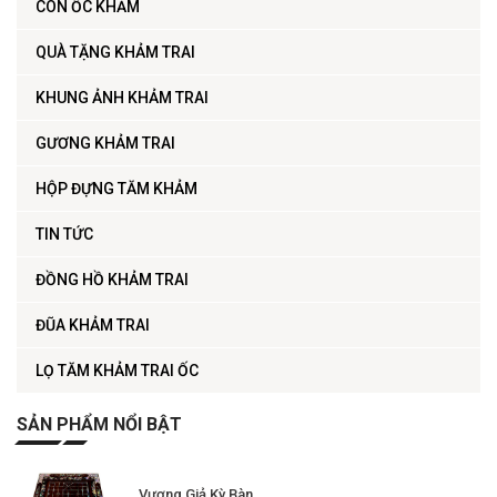
CON ỐC KHẢM
QUÀ TẶNG KHẢM TRAI
KHUNG ẢNH KHẢM TRAI
GƯƠNG KHẢM TRAI
HỘP ĐỰNG TĂM KHẢM
TIN TỨC
ĐỒNG HỒ KHẢM TRAI
ĐŨA KHẢM TRAI
LỌ TĂM KHẢM TRAI ỐC
SẢN PHẨM NỔI BẬT
Vương Giả Kỳ Bàn