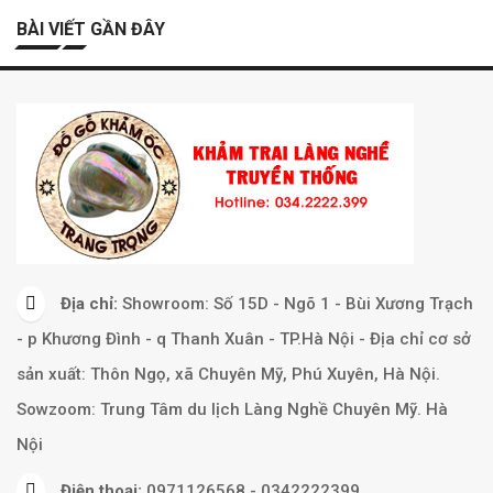
BÀI VIẾT GẦN ĐÂY
Địa chỉ:
Showroom: Số 15D - Ngõ 1 - Bùi Xương Trạch
- p Khương Đình - q Thanh Xuân - TP.Hà Nội - Địa chỉ cơ sở
sản xuất: Thôn Ngọ, xã Chuyên Mỹ, Phú Xuyên, Hà Nội.
Sowzoom: Trung Tâm du lịch Làng Nghề Chuyên Mỹ. Hà
Nội
Điện thoại:
0971126568 - 0342222399