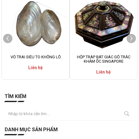
VỎ TRAI SIÊU TO KHỔNG LỒ
HỘP TRÁP BÁT GIÁC GỖ TRẮC
KHẢM ỐC SINGAPORE
Liên hệ
Liên hệ
TÌM KIẾM
DANH MỤC SẢN PHẨM