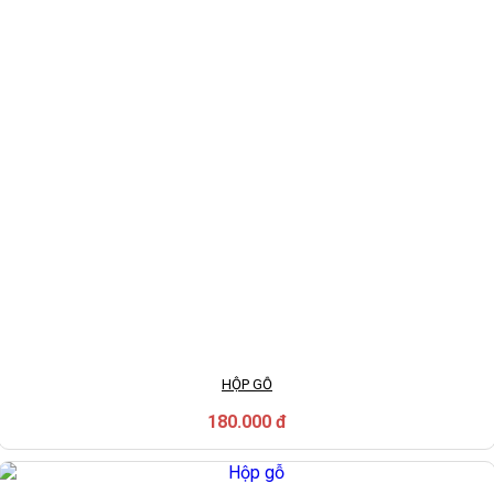
HỘP GỖ
180.000 đ