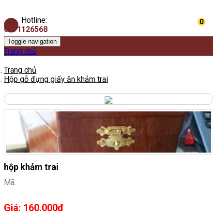
Hotline:
0
0971126568
Toggle navigation
Trang chủ
Trang chủ
Hộp gỗ đựng giấy ăn khảm trai
hộp khảm trai
Mã:
Giá:
160.000đ