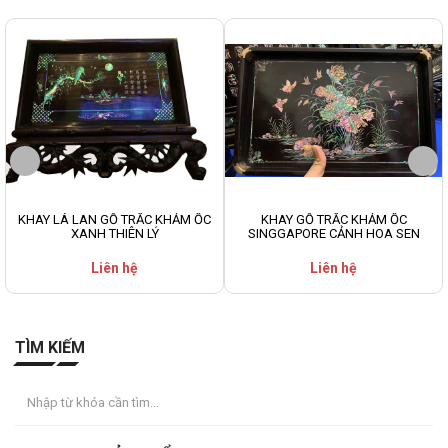
KHAY LÁ LAN GỖ TRẮC KHẢM ỐC
KHAY GỖ TRẮC KHẢM ỐC
XANH THIÊN LÝ
SINGGAPORE CẢNH HOA SEN
Liên hệ
Liên hệ
TÌM KIẾM