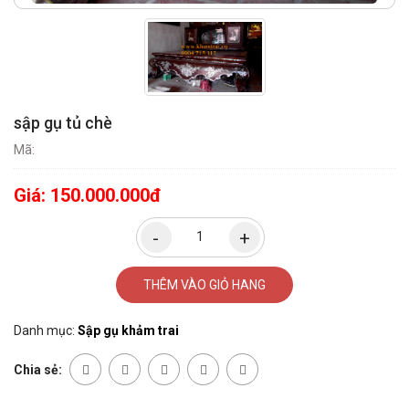
sập gụ tủ chè
Mã:
Giá:
150.000.000đ
THÊM VÀO GIỎ HANG
Danh mục:
Sập gụ khảm trai
Chia sẻ: