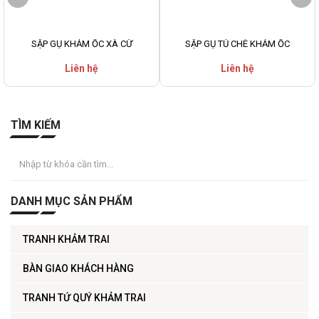
SẬP GỤ KHẢM ỐC XÀ CỪ
SẬP GỤ TỦ CHÈ KHẢM ỐC
Liên hệ
Liên hệ
TÌM KIẾM
DANH MỤC SẢN PHẨM
TRANH KHẢM TRAI
BÀN GIAO KHÁCH HÀNG
TRANH TỨ QUÝ KHẢM TRAI