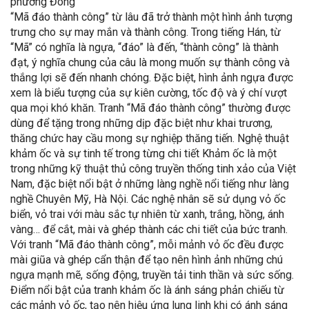
phương Đông
“Mã đáo thành công” từ lâu đã trở thành một hình ảnh tượng
trưng cho sự may mắn và thành công. Trong tiếng Hán, từ
“Mã” có nghĩa là ngựa, “đáo” là đến, “thành công” là thành
đạt, ý nghĩa chung của câu là mong muốn sự thành công và
thắng lợi sẽ đến nhanh chóng. Đặc biệt, hình ảnh ngựa được
xem là biểu tượng của sự kiên cường, tốc độ và ý chí vượt
qua mọi khó khăn. Tranh “Mã đáo thành công” thường được
dùng để tặng trong những dịp đặc biệt như khai trương,
thăng chức hay cầu mong sự nghiệp thăng tiến. Nghệ thuật
khảm ốc và sự tinh tế trong từng chi tiết Khảm ốc là một
trong những kỹ thuật thủ công truyền thống tinh xảo của Việt
Nam, đặc biệt nổi bật ở những làng nghề nổi tiếng như làng
nghề Chuyên Mỹ, Hà Nội. Các nghệ nhân sẽ sử dụng vỏ ốc
biển, vỏ trai với màu sắc tự nhiên từ xanh, trắng, hồng, ánh
vàng… để cắt, mài và ghép thành các chi tiết của bức tranh.
Với tranh “Mã đáo thành công”, mỗi mảnh vỏ ốc đều được
mài giũa và ghép cẩn thận để tạo nên hình ảnh những chú
ngựa mạnh mẽ, sống động, truyền tải tinh thần và sức sống.
Điểm nổi bật của tranh khảm ốc là ánh sáng phản chiếu từ
các mảnh vỏ ốc, tạo nên hiệu ứng lung linh khi có ánh sáng