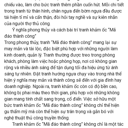
chiếu vào, làm cho bức tranh thêm phần cuốn hút. Mỗi chi tiết
trong tranh từ thân hình, chân ngựa đến bờm ngựa đều được
tái hiện tỉ mỉ và cẩn thận, đòi hỏi tay nghề và sự kiên nhẫn
của người thợ thủ công.
Ý nghĩa phong thủy và cách bài trí tranh khảm ốc “Mã
đáo thành công”
Trong phong thủy, tranh “Mã đáo thành công” mang lại sự
may mắn và tài lộc, đặc biệt phù hợp với những người làm
kinh doanh, quản lý. Tranh thường được treo trong phòng
khách, phòng làm việc hoặc phòng họp, nơi có không gian
rộng và nhiều ánh sáng để tận dụng tối đa hiệu ứng từ ánh
sáng tự nhiên. Đặt tranh hướng ngựa chạy vào trong nhà thể
hiện ý nghĩa may mắn và thành công sẽ đến với gia đình hay
doanh nghiệp. Ngoài ra, tranh khảm ốc còn có độ bền cao,
không bị phai màu theo thời gian, phù hợp với những không
gian mang tính chất sang trọng, cổ điển. Việc sở hữu một
bức tranh khảm ốc “Mã đáo thành công” không chỉ thể hiện
gu thẩm mỹ mà còn thể hiện sự trân trọng và gắn bó với
nghệ thuật thủ công truyền thống.
Tranh khảm ốc “Mã đáo thành công” không chỉ là một tác