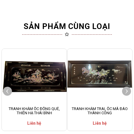
SẢN PHẨM CÙNG LOẠI
TRANH KHẢM ỐC ĐỒNG QUÊ,
TRANH KHẢM TRAI, ỐC MÃ ĐÁO
THIÊN HẠ THÁI BÌNH
THÀNH CÔNG
Liên hệ
Liên hệ