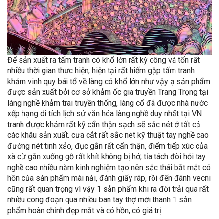
Để sản xuất ra tấm tranh có khổ lớn rất kỳ công và tốn rất
nhiều thời gian thực hiện, hiện tại rất hiếm gặp tấm tranh
khảm vinh quy bái tổ về làng có khổ lớn như vậy ạ sản phẩm
được sản xuất bởi cơ sở khảm ốc gia truyền Trang Trọng tại
làng nghề khảm trai truyền thống, làng cổ đã được nhà nước
xếp hạng di tích lịch sử văn hóa làng nghề duy nhất tại VN
tranh được khảm rất kỹ cẩn thận sạch sẽ sắc nét ở tất cả
các khâu sản xuất. cưa cắt rất sắc nét kỹ thuật tay nghề cao
đường nét tinh xảo, đục gắn rất cẩn thận, điểm tiếp xúc của
xà cừ gắn xuống gỗ rất khít không bị hở, tỉa tách đòi hỏi tay
nghề cao nhiều năm kinh nghiệm tạo nên sắc thái bắt mắt có
hồn của sản phẩm mài nải, đánh giấy ráp, rồi đến đánh vecni
cũng rất quan trọng vì vậy 1 sản phẩm khi ra đời trải qua rất
nhiều công đoạn qua nhiều bàn tay thợ mới thành 1 sản
phẩm hoàn chỉnh đẹp mắt và có hồn, có giá trị.