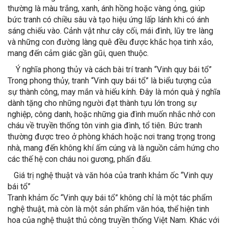
thường là màu trắng, xanh, ánh hồng hoặc vàng óng, giúp
bức tranh có chiều sâu và tạo hiệu ứng lấp lánh khi có ánh
sáng chiếu vào.
Cảnh vật như cây cối, mái đình, lũy tre làng
và những con đường làng quê đều được khắc họa tinh xảo,
mang đến cảm giác gần gũi, quen thuộc.
Ý nghĩa phong thủy và cách bài trí tranh “Vinh quy bái tổ”
Trong phong thủy, tranh “Vinh quy bái tổ” là biểu tượng của
sự thành công, may mắn và hiếu kính. Đây là món quà ý nghĩa
dành tặng cho những người đạt thành tựu lớn trong sự
nghiệp, công danh, hoặc những gia đình muốn nhắc nhở con
cháu về truyền thống tôn vinh gia đình, tổ tiên. Bức tranh
thường được treo ở phòng khách hoặc nơi trang trọng trong
nhà, mang đến không khí ấm cúng và là nguồn cảm hứng cho
các thế hệ con cháu noi gương, phấn đấu.
Giá trị nghệ thuật và văn hóa của tranh khảm ốc “Vinh quy
bái tổ”
Tranh khảm ốc “Vinh quy bái tổ” không chỉ là một tác phẩm
nghệ thuật, mà còn là một sản phẩm văn hóa, thể hiện tinh
hoa của nghệ thuật thủ công truyền thống Việt Nam. Khác với