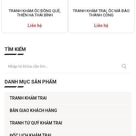
TRANH KHẢM ỐC ĐỒNG QUÊ,
TRANH KHẢM TRAI, ỐC MÃ ĐÁO
THIÊN HẠ THÁI BÌNH
THÀNH CÔNG
Liên hệ
Liên hệ
TÌM KIẾM
DANH MỤC SẢN PHẨM
TRANH KHẢM TRAI
BÀN GIAO KHÁCH HÀNG
TRANH TỨ QUÝ KHẢM TRAI
ĐỐC LỊCH KHẢM TRAI