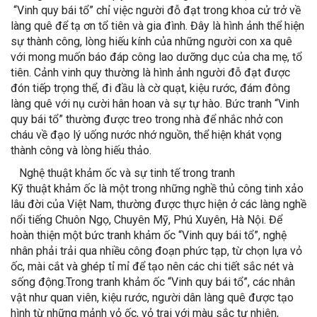
“Vinh quy bái tổ” chỉ việc người đỗ đạt trong khoa cử trở về
làng quê để tạ ơn tổ tiên và gia đình. Đây là hình ảnh thể hiện
sự thành công, lòng hiếu kính của những người con xa quê
với mong muốn báo đáp công lao dưỡng dục của cha mẹ, tổ
tiên. Cảnh vinh quy thường là hình ảnh người đỗ đạt được
đón tiếp trọng thể, đi đầu là cờ quạt, kiệu rước, đám đông
làng quê với nụ cười hân hoan và sự tự hào. Bức tranh “Vinh
quy bái tổ” thường được treo trong nhà để nhắc nhở con
cháu về đạo lý uống nước nhớ nguồn, thể hiện khát vọng
thành công và lòng hiếu thảo.
Nghệ thuật khảm ốc và sự tinh tế trong tranh
Kỹ thuật khảm ốc là một trong những nghề thủ công tinh xảo
lâu đời của Việt Nam, thường được thực hiện ở các làng nghề
nổi tiếng Chuôn Ngọ, Chuyên Mỹ, Phú Xuyên, Hà Nội. Để
hoàn thiện một bức tranh khảm ốc “Vinh quy bái tổ”, nghệ
nhân phải trải qua nhiều công đoạn phức tạp, từ chọn lựa vỏ
ốc, mài cắt và ghép tỉ mỉ để tạo nên các chi tiết sắc nét và
sống động.
Trong tranh khảm ốc “Vinh quy bái tổ”, các nhân
vật như quan viên, kiệu rước, người dân làng quê được tạo
hình từ những mảnh vỏ ốc,
vỏ trai với màu sắc tự nhiên,