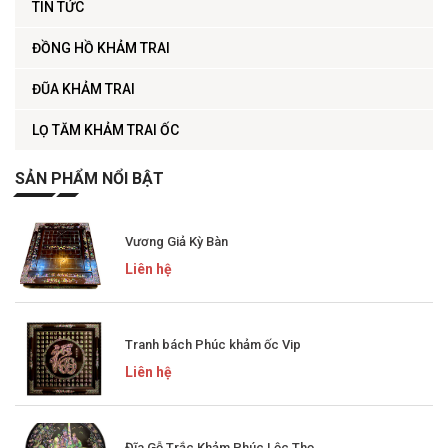
TIN TỨC
ĐỒNG HỒ KHẢM TRAI
ĐŨA KHẢM TRAI
LỌ TĂM KHẢM TRAI ỐC
SẢN PHẨM NỔI BẬT
Vương Giả Kỳ Bàn
Liên hệ
Tranh bách Phúc khảm ốc Vip
Liên hệ
Đĩa Gỗ Trắc Khảm Phúc Lộc Thọ