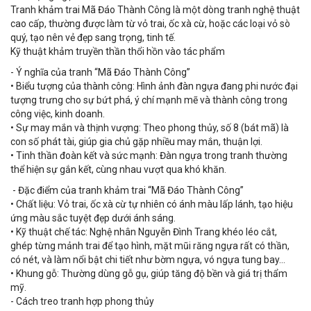
Tranh khảm trai Mã Đáo Thành Công là một dòng tranh nghệ thuật
cao cấp, thường được làm từ vỏ trai, ốc xà cừ, hoặc các loại vỏ sò
quý, tạo nên vẻ đẹp sang trọng, tinh tế.
Kỹ thuật khảm truyền thần thổi hồn vào tác phẩm
- Ý nghĩa của tranh “Mã Đáo Thành Công”
• Biểu tượng của thành công: Hình ảnh đàn ngựa đang phi nước đại
tượng trưng cho sự bứt phá, ý chí mạnh mẽ và thành công trong
công việc, kinh doanh.
• Sự may mắn và thịnh vượng: Theo phong thủy, số 8 (bát mã) là
con số phát tài, giúp gia chủ gặp nhiều may mắn, thuận lợi.
• Tinh thần đoàn kết và sức mạnh: Đàn ngựa trong tranh thường
thể hiện sự gắn kết, cùng nhau vượt qua khó khăn.
- Đặc điểm của tranh khảm trai “Mã Đáo Thành Công”
• Chất liệu: Vỏ trai, ốc xà cừ tự nhiên có ánh màu lấp lánh, tạo hiệu
ứng màu sắc tuyệt đẹp dưới ánh sáng.
• Kỹ thuật chế tác: Nghệ nhân Nguyễn Đình Trang khéo léo cắt,
ghép từng mảnh trai để tạo hình, mặt mũi răng ngựa rất có thần,
có nét, và làm nổi bật chi tiết như bờm ngựa, vó ngựa tung bay…
• Khung gỗ: Thường dùng gỗ gụ, giúp tăng độ bền và giá trị thẩm
mỹ.
- Cách treo tranh hợp phong thủy