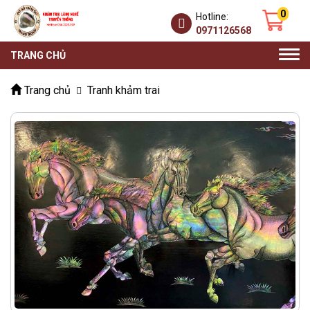
0
Hotline:
0971126568
Togg
TRANG CHỦ
navi
Trang chủ
Tranh khảm trai