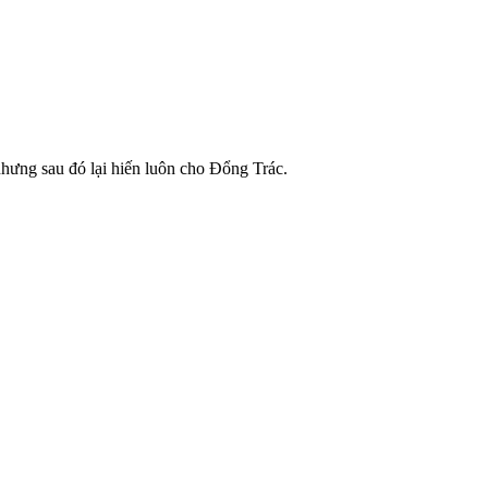
hưng sau đó lại hiến luôn cho Đổng Trác.