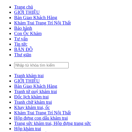
Trang chủ
GIỚI THIỆU
Bàn Giao Khách Hàng
Khảm Trai Trang Trí Nội Thất
Bảo hành
Con Ốc Khảm
Tư vấn
Tin tức
BẢN ĐỒ
Thư giãn
Tranh khảm trai
GIỚI THIỆU
Bàn Giao Khách Hàng
Tranh tứ quý khảm trai
Đốc lịch khảm trai
Tranh chữ khảm trai
Khay khảm trai, ốc
Khảm Trai Trang Trí Nội Thất
Hộp đựng con dấu khảm trai
Trang sức khảm trai, Hộp đựng trang sức
Hộp khảm trai