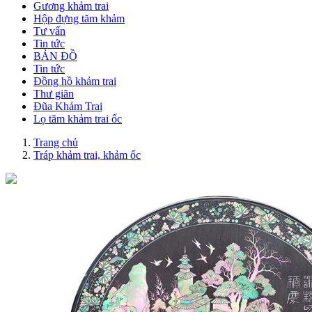
Gương khảm trai
Hộp đựng tăm khảm
Tư vấn
Tin tức
BẢN ĐỒ
Tin tức
Đồng hồ khảm trai
Thư giãn
Đũa Khảm Trai
Lọ tăm khảm trai ốc
Trang chủ
Tráp khảm trai, khảm ốc