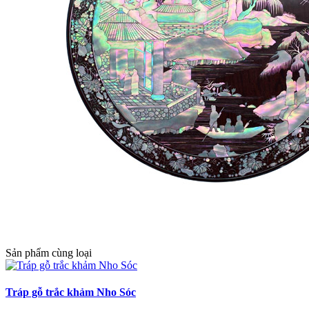
Sản phẩm cùng loại
Tráp gỗ trắc khảm Nho Sóc