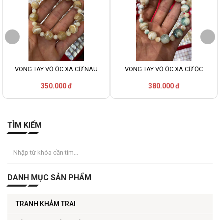
VÒNG TAY VỎ ỐC XÀ CỪ NÂU
VÒNG TAY VỎ ỐC XÀ CỪ ỐC
350.000 đ
380.000 đ
TÌM KIẾM
DANH MỤC SẢN PHẨM
TRANH KHẢM TRAI