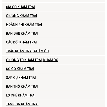
ĐĨA GỖ KHẢM TRAI
GIƯỜNG KHẢM TRAI
HOÀNH PHI KHẢM TRAI
BÀN GHẾ KHẢM TRAI
CÂU ĐỐI KHẢM TRAI
TRÁP KHẢM TRAI, KHẢM ỐC
GIƯỜNG,TỦ KHẢM TRAI, KHẢM ỐC
ĐỒ GỖ KHẢM TRAI
SẬP GỤ KHẢM TRAI
BÀN THỜ KHẢM TRAI
LỌ CHÈ KHẢM TRAI
TAM SƠN KHẢM TRAI