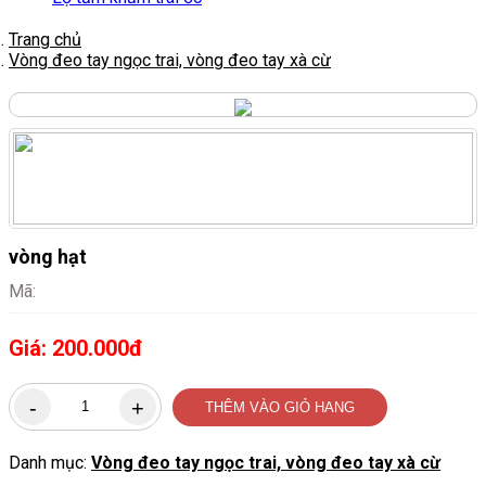
Trang chủ
Vòng đeo tay ngọc trai, vòng đeo tay xà cừ
vòng hạt
Mã:
Giá:
200.000đ
THÊM VÀO GIỎ HANG
Danh mục:
Vòng đeo tay ngọc trai, vòng đeo tay xà cừ