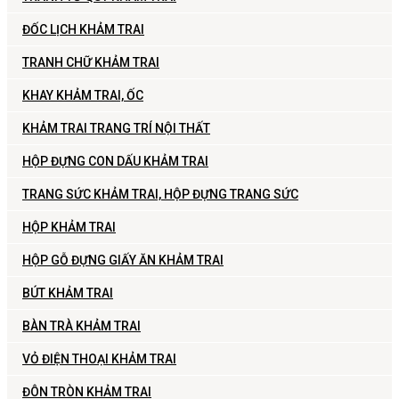
ĐỐC LỊCH KHẢM TRAI
TRANH CHỮ KHẢM TRAI
KHAY KHẢM TRAI, ỐC
KHẢM TRAI TRANG TRÍ NỘI THẤT
HỘP ĐỰNG CON DẤU KHẢM TRAI
TRANG SỨC KHẢM TRAI, HỘP ĐỰNG TRANG SỨC
HỘP KHẢM TRAI
HỘP GỖ ĐỰNG GIẤY ĂN KHẢM TRAI
BÚT KHẢM TRAI
BÀN TRÀ KHẢM TRAI
VỎ ĐIỆN THOẠI KHẢM TRAI
ĐÔN TRÒN KHẢM TRAI