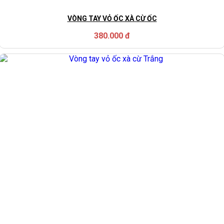
VÒNG TAY VỎ ỐC XÀ CỪ ỐC
380.000 đ