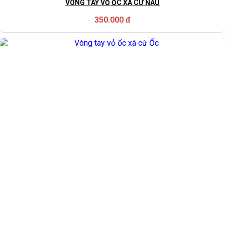
VÒNG TAY VỎ ỐC XÀ CỪ NÂU
350.000 đ