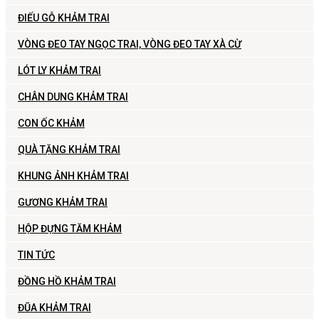
ĐIẾU GỖ KHẢM TRAI
VÒNG ĐEO TAY NGỌC TRAI, VÒNG ĐEO TAY XÀ CỪ
LÓT LY KHẢM TRAI
CHÂN DUNG KHẢM TRAI
CON ỐC KHẢM
QUÀ TẶNG KHẢM TRAI
KHUNG ẢNH KHẢM TRAI
GƯƠNG KHẢM TRAI
HỘP ĐỰNG TĂM KHẢM
TIN TỨC
ĐỒNG HỒ KHẢM TRAI
ĐŨA KHẢM TRAI