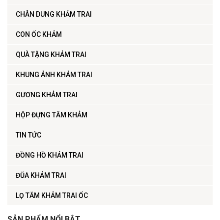
CHÂN DUNG KHẢM TRAI
CON ỐC KHẢM
QUÀ TẶNG KHẢM TRAI
KHUNG ẢNH KHẢM TRAI
GƯƠNG KHẢM TRAI
HỘP ĐỰNG TĂM KHẢM
TIN TỨC
ĐỒNG HỒ KHẢM TRAI
ĐŨA KHẢM TRAI
LỌ TĂM KHẢM TRAI ỐC
SẢN PHẨM NỔI BẬT