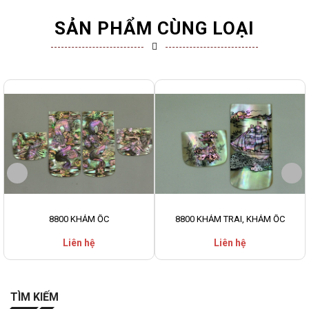
SẢN PHẨM CÙNG LOẠI
8800 KHẢM ỐC
8800 KHẢM TRAI, KHẢM ỐC
Liên hệ
Liên hệ
TÌM KIẾM