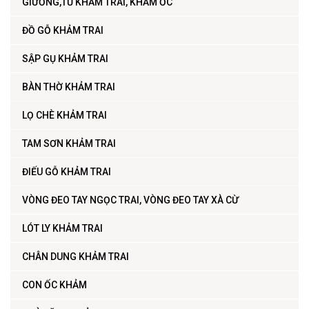
GIƯỜNG,TỦ KHẢM TRAI, KHẢM ỐC
ĐỒ GỖ KHẢM TRAI
SẬP GỤ KHẢM TRAI
BÀN THỜ KHẢM TRAI
LỌ CHÈ KHẢM TRAI
TAM SƠN KHẢM TRAI
ĐIẾU GỖ KHẢM TRAI
VÒNG ĐEO TAY NGỌC TRAI, VÒNG ĐEO TAY XÀ CỪ
LÓT LY KHẢM TRAI
CHÂN DUNG KHẢM TRAI
CON ỐC KHẢM