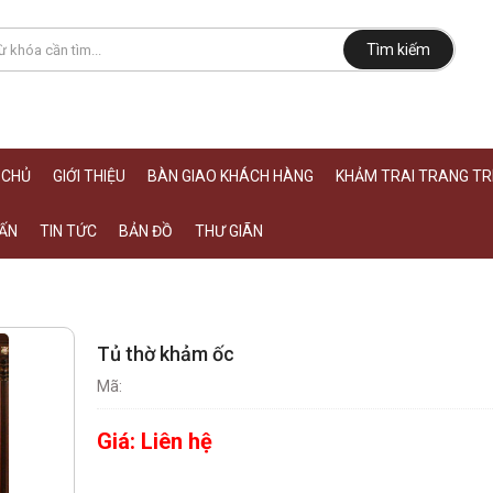
Tìm kiếm
 CHỦ
GIỚI THIỆU
BÀN GIAO KHÁCH HÀNG
KHẢM TRAI TRANG TRÍ
ẤN
TIN TỨC
BẢN ĐỒ
THƯ GIÃN
Tủ thờ khảm ốc
Mã:
Giá:
Liên hệ