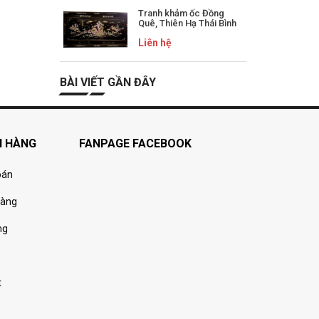
Tranh khảm ốc Đồng
Quê, Thiên Hạ Thái Bình
Liên hệ
BÀI VIẾT GẦN ĐÂY
H HÀNG
FANPAGE FACEBOOK
oán
hàng
ng
t