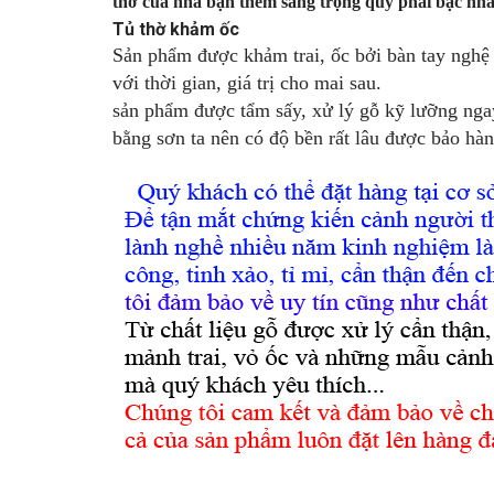
thờ c
ủa
nh
à b
ạn th
êm
sang tr
ọng
qu
ý phái bậc nh
Tủ thờ khảm ốc
Sản phẩm được khảm trai, ốc bởi bàn tay nghệ
với thời gian, giá trị cho mai sau.
sản phẩm được tẩm sấy, xử lý gỗ kỹ lưỡng nga
bằng sơn ta nên có độ bền rất lâu được bảo hà