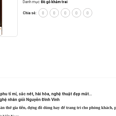
Danh mục:
Đồ gỗ khảm trai
Chia sẻ:
phu tỉ mỉ, sắc nét, hài hòa, nghệ thuật đẹp mắt...
ngh
ệ nh
ân giỏi Nguyễn Đình Vinh
àn thờ gia tiên, đ
ựng
đ
ồ d
ùng hay
đ
ể trang tr
í cho ph
òng k
h
ách, 