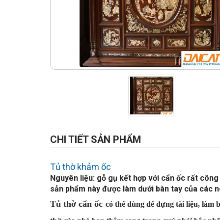
CHI TIẾT SẢN PHẨM
Tủ thờ khảm ốc
Nguy
ên li
ệu:
g
ỗ g
ụ
k
ết h
ợp v
ới c
ẩn
ốc rất công 
s
ản ph
ẩm n
ày
đ
ư
ợc l
àm d
ư
ới b
àn tay c
ủa c
ác 
Tủ thờ cẩn ốc
c
ó th
ể
d
ùng
đ
ể
đ
ựng t
ài l
i
ệu, l
àm b