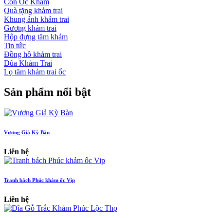
Con Ốc Khảm
Quà tặng khảm trai
Khung ảnh khảm trai
Gương khảm trai
Hộp đựng tăm khảm
Tin tức
Đồng hồ khảm trai
Đũa Khảm Trai
Lọ tăm khảm trai ốc
Sản phẩm nổi bật
Vương Giả Kỳ Bàn
Liên hệ
Tranh bách Phúc khảm ốc Vip
Liên hệ