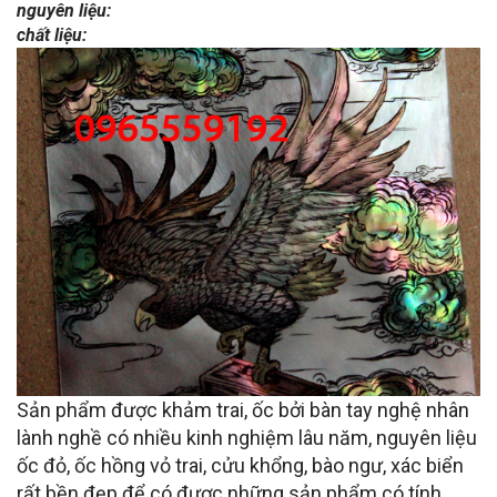
nguyên liệu:
chất liệu:
Sản phẩm được khảm trai, ốc bởi bàn tay nghệ nhân
lành nghề có nhiều kinh nghiệm lâu năm, nguyên liệu
ốc đỏ, ốc hồng vỏ trai, cửu khổng, bào ngư, xác biển
rất bền đẹp để có được những sản phẩm có tính